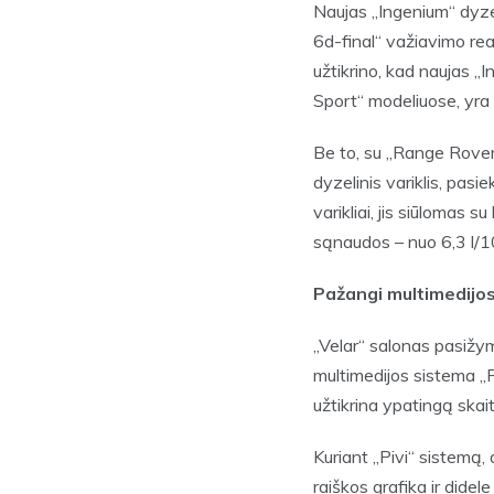
Naujas „Ingenium“ dyzel
6d-final“ važiavimo rea
užtikrino, kad naujas „
Sport“ modeliuose, yra 
Be to, su „Range Rover 
dyzelinis variklis, pas
varikliai, jis siūlomas s
sąnaudos – nuo 6,3 l/1
Pažangi multimedijo
„Velar“ salonas pasižymi
multimedijos sistema „Pi
užtikrina ypatingą skai
Kuriant „Pivi“ sistemą
raiškos grafika ir didel