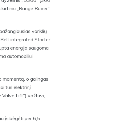
ip dyzelinis „D300“ (300
šskirtiniu „Range Rover“
 pažangiausias variklių
Belt integrated Starter
kaupta energija saugoma
ma automobiliui
imo momentą, o galingas
 turi elektrinį
e Valve Lift“) vožtuvų
a įsibėgėti per 6,5