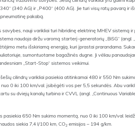
nančią važiavimo savybes. Šešių cilindrų varikliai yra galimi ka
340“ (340 AG) ir „P400“ (400 AG). Jie turi visų ratų pavarą ir i
 pneumatinę pakabą.
savybes, nauji varikliai turi hibridinę elektrinę MHEV sistemą ir
stema naudoja diržu varomą starterį-generatorių „BiSG“ (angl. „
lėtėjimo metu išskiriamą energiją, kuri įprastai prarandama. Su
muliatoriuje, sumontuotame bagažinės dugne. Ji vėliau panaudoja
landesniam „Start-Stop“ sistemos veikimui.
šešių cilindrų varikliai pasiekia atitinkamai 480 ir 550 Nm suk
uo 0 iki 100 km/val. įsibėgėti vos per 5,5 sekundės. Abu varikliai
kartu su dviejų kanalų turbina ir CVVL (angl. „Continuous Variabl
is pasiekia 650 Nm sukimo momentą, nuo 0 iki 100 km/val. leidži
naudos siekia 7,4 l/100 km, CO
emisijos – 194 g/km.
2