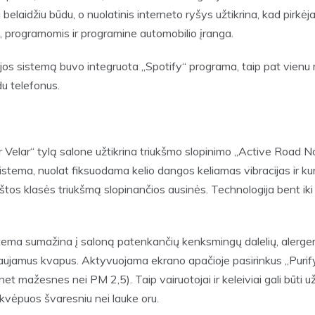
 belaidžiu būdu, o nuolatinis interneto ryšys užtikrina, kad pirkėja
, programomis ir programine automobilio įranga.
ijos sistemą buvo integruota „Spotify“ programa, taip pat vienu
du telefonus.
Velar“ tylą salone užtikrina triukšmo slopinimo „Active Road No
istema, nuolat fiksuodama kelio dangos keliamas vibracijas ir k
štos klasės triukšmą slopinančios ausinės. Technologija bent ik
ema sumažina į saloną patenkančių kenksmingų dalelių, alergenų,
ujamus kvapus. Aktyvuojama ekrano apačioje pasirinkus „Purify“ fun
et mažesnes nei PM 2,5). Taip vairuotojai ir keleiviai gali būti už
 kvėpuos švaresniu nei lauke oru.