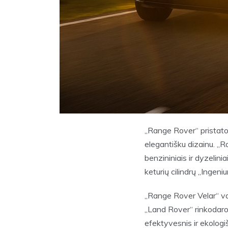
„Range Rover“ pristato a
elegantišku dizainu. „R
benzininiais ir dyzelin
keturių cilindrų „Ingeni
„Range Rover Velar“ var
„Land Rover“ rinkodaros 
efektyvesnis ir ekologi