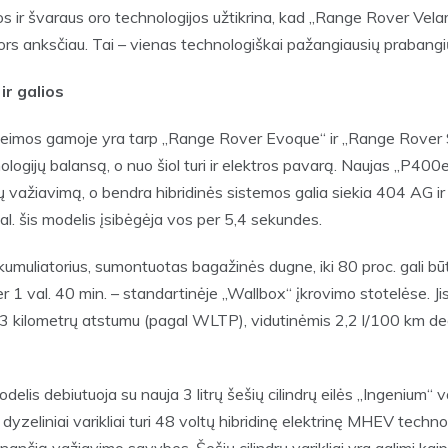
 ir švaraus oro technologijos užtikrina, kad „Range Rover Velar
rs anksčiau. Tai – vienas technologiškai pažangiausių prabangi
r galios
eimos gamoje yra tarp „Range Rover Evoque“ ir „Range Rover Sp
ologijų balansą, o nuo šiol turi ir elektros pavarą. Naujas „P400
nų važiavimą, o bendra hibridinės sistemos galia siekia 404 AG 
. šis modelis įsibėgėja vos per 5,4 sekundes.
akumuliatorius, sumontuotas bagažinės dugne, iki 80 proc. gali bū
r 1 val. 40 min. – standartinėje „Wallbox“ įkrovimo stotelėse. Jis
3 kilometrų atstumu (pagal WLTP), vidutinėmis 2,2 l/100 km de
lis debiutuoja su nauja 3 litrų šešių cilindrų eilės „Ingenium“ v
 dyzeliniai varikliai turi 48 voltų hibridinę elektrinę MHEV techn