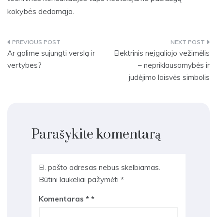
kokybės dedamąja.
Navigacija
Ar galime sujungti verslą ir
Elektrinis neįgaliojo vežimėlis
vertybes?
– nepriklausomybės ir
tarp
judėjimo laisvės simbolis
įrašų
Parašykite komentarą
El. pašto adresas nebus skelbiamas.
Būtini laukeliai pažymėti
*
Komentaras
*