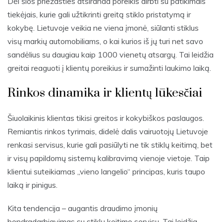
Dėl šios priežasties atsiranda poreikis dirbti su patikimais
tiekėjais, kurie gali užtikrinti greitą stiklo pristatymą ir
kokybę. Lietuvoje veikia ne viena įmonė, siūlanti stiklus
visų markių automobiliams, o kai kurios iš jų turi net savo
sandėlius su daugiau kaip 1000 vienetų atsargų. Tai leidžia
greitai reaguoti į klientų poreikius ir sumažinti laukimo laiką.
Rinkos dinamika ir klientų lūkesčiai
Šiuolaikinis klientas tikisi greitos ir kokybiškos paslaugos.
Remiantis rinkos tyrimais, didelė dalis vairuotojų Lietuvoje
renkasi servisus, kurie gali pasiūlyti ne tik stiklų keitimą, bet
ir visų papildomų sistemų kalibravimą vienoje vietoje. Taip
klientui suteikiamas „vieno langelio“ principas, kuris taupo
laiką ir pinigus.
Kita tendencija – augantis draudimo įmonių
bendradarbiavimas su stiklų keitimo servisu. Tai leidžia