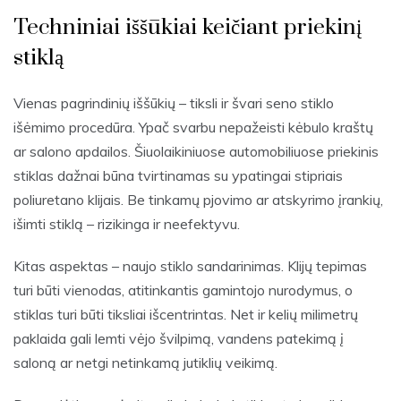
Techniniai iššūkiai keičiant priekinį
stiklą
Vienas pagrindinių iššūkių – tiksli ir švari seno stiklo
išėmimo procedūra. Ypač svarbu nepažeisti kėbulo kraštų
ar salono apdailos. Šiuolaikiniuose automobiliuose priekinis
stiklas dažnai būna tvirtinamas su ypatingai stipriais
poliuretano klijais. Be tinkamų pjovimo ar atskyrimo įrankių,
išimti stiklą – rizikinga ir neefektyvu.
Kitas aspektas – naujo stiklo sandarinimas. Klijų tepimas
turi būti vienodas, atitinkantis gamintojo nurodymus, o
stiklas turi būti tiksliai išcentrintas. Net ir kelių milimetrų
paklaida gali lemti vėjo švilpimą, vandens patekimą į
saloną ar netgi netinkamą jutiklių veikimą.