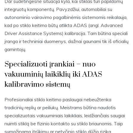
Dar sudėtingesnė situacija kyla, kai stiklas turi papildomų
integruotų komponentų. Pavyzdžiui, automobiliai su
autonominio vairavimo pagalbinėmis sistemomis reikalauja,
kad po stiklo keitimo būtų atlikta ADAS (angl. Advanced
Driver Assistance Systems) kalibracija. Tam būtina speciali
įranga ir techniniai duomenys, dažnai gaunami tik iš oficialių
gamintojų.
Specializuoti įrankiai – nuo
vakuuminių laikiklių iki ADAS
kalibravimo sistemų
Profesionaliai stiklo keitimo paslaugai nebeužtenka
tradicinių replių ar peiliukų. Meistrams būtina naudotis
specializuotais vakuuminiais laikikliais, leidžiančiais saugiai
nuimti stiklą be fizinio kontakto su stiklo briaunomis. Taip
sumažinama įtrūkimų ar netyčinio stiklo dūžio rizika.