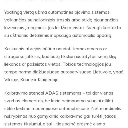
Ypatingą vietą užima automatinės pjovimo sistemos,
veikiančios su nailoniniais trosais arba stiklą pjaunančiais
lazeriniais įrenginiais. Jos leidžia meistrui išvengti kontakto
su aštriomis detalėmis ir apsaugo automobilio apdailą.
Kai kuriais atvejais būtina naudoti termokameras ar
ultragarso jutiklius, kad būtų tiksliai nustatytos senų klijų
liekanos ar pažeistos vietos. Tokios technologijos jau
tampa norma didžiuosiuose autoservisuose Lietuvoje, ypač
Vilniuje, Kaune ir Klaipėdoje.
Kalibravimo stendai ADAS sistemoms – tai dar vienas
svarbus elementas, be kurio neįmanoma saugiai atlikti
stiklo keitimo moderniuose automobiliuose. Net ir nedidelis
nukrypimas nuo gamyklinio kalibravimo gali turėti įtakos
sistemos tikslumui, o tai – tiesioginė grėsmė eismo