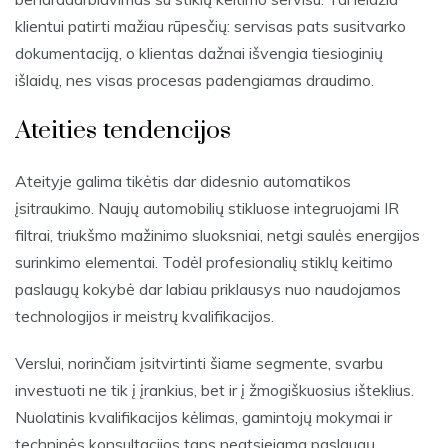
klientui patirti mažiau rūpesčių: servisas pats susitvarko
dokumentaciją, o klientas dažnai išvengia tiesioginių
išlaidų, nes visas procesas padengiamas draudimo.
Ateities tendencijos
Ateityje galima tikėtis dar didesnio automatikos
įsitraukimo. Naujų automobilių stikluose integruojami IR
filtrai, triukšmo mažinimo sluoksniai, netgi saulės energijos
surinkimo elementai. Todėl profesionalių stiklų keitimo
paslaugų kokybė dar labiau priklausys nuo naudojamos
technologijos ir meistrų kvalifikacijos.
Verslui, norinčiam įsitvirtinti šiame segmente, svarbu
investuoti ne tik į įrankius, bet ir į žmogiškuosius išteklius.
Nuolatinis kvalifikacijos kėlimas, gamintojų mokymai ir
techninės konsultacijos taps neatsiejama paslaugų