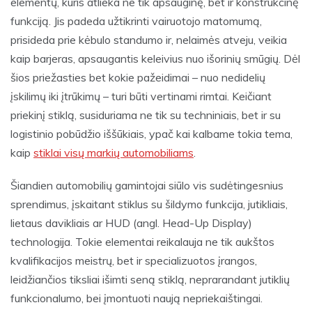
elementų, kuris atlieka ne tik apsauginę, bet ir konstrukcinę
funkciją. Jis padeda užtikrinti vairuotojo matomumą,
prisideda prie kėbulo standumo ir, nelaimės atveju, veikia
kaip barjeras, apsaugantis keleivius nuo išorinių smūgių. Dėl
šios priežasties bet kokie pažeidimai – nuo nedidelių
įskilimų iki įtrūkimų – turi būti vertinami rimtai. Keičiant
priekinį stiklą, susiduriama ne tik su techniniais, bet ir su
logistinio pobūdžio iššūkiais, ypač kai kalbame tokia tema,
kaip
stiklai visų markių automobiliams
.
Šiandien automobilių gamintojai siūlo vis sudėtingesnius
sprendimus, įskaitant stiklus su šildymo funkcija, jutikliais,
lietaus davikliais ar HUD (angl. Head-Up Display)
technologija. Tokie elementai reikalauja ne tik aukštos
kvalifikacijos meistrų, bet ir specializuotos įrangos,
leidžiančios tiksliai išimti seną stiklą, neprarandant jutiklių
funkcionalumo, bei įmontuoti naują nepriekaištingai.