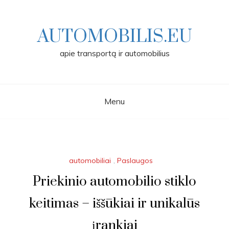
Skip
to
content
AUTOMOBILIS.EU
apie transportą ir automobilius
Menu
automobiliai
,
Paslaugos
Priekinio automobilio stiklo
keitimas – iššūkiai ir unikalūs
įrankiai