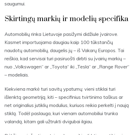
saugumui.
Skirtingų markių ir modelių specifika
Automobilių rinka Lietuvoje pasižymi didžiule įvairove.
Kasmet importuojama daugiau kaip 100 tūkstančių
naudotų automobilių, daugelis jų – iš Vakarų Europos. Tai
reiškia, kad servisai turi pasiruošti dirbti su įvairių markių –
nuo „Volkswagen“ ar „Toyota“ iki „Tesla“ ar „Range Rover“
– modeliais.
Kiekviena markė turi savitų ypatumų: vieni stiklai turi
išlenktą geometriją, kiti – specifinius tvirtinimo taškus ar
net originalius jutiklių modulius, kuriuos reikia perkelti į naują
stiklą. Todėl paslauga, kuri vienam automobiliui trunka
valandą, kitam gali užtrukti dvigubai ilgiau.